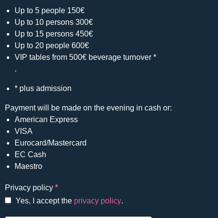
Up to 5 people 150€
Up to 10 persons 300€
Up to 15 persons 450€
Up to 20 people 600€
VIP tables from 500€ beverage turnover *
.
* plus admission
Payment will be made on the evening in cash or:
American Express
VISA
Eurocard/Mastercard
EC Cash
Maestro
Privacy policy
*
Yes, I accept the
privacy policy
.