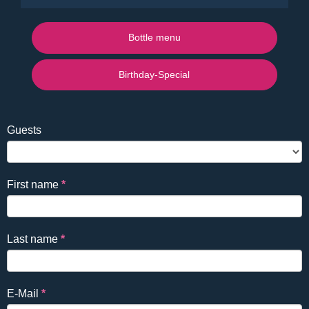
Bottle menu
Birthday-Special
Falls
Reservierung
Guests
Du
EN
ein
Mensch
First name
*
bist,
lasse
dieses
Last name
*
Feld
leer.
E-Mail
*