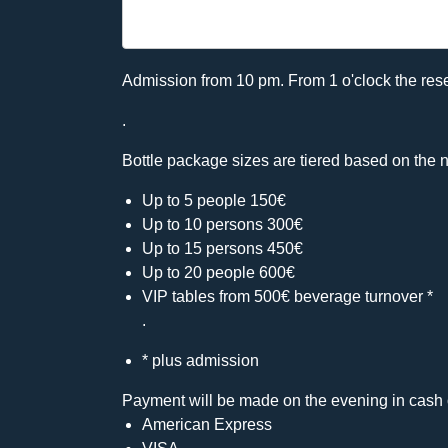
Admission from 10 pm. From 1 o'clock the rese
.
Bottle package sizes are tiered based on the n
Up to 5 people 150€
Up to 10 persons 300€
Up to 15 persons 450€
Up to 20 people 600€
VIP tables from 500€ beverage turnover *
.
* plus admission
Payment will be made on the evening in cash 
American Express