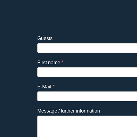
Falls
Reservierung
Guests
Du
EN
ein
Mensch
First name
*
bist,
lasse
dieses
E-Mail
*
Feld
leer.
Message / further information