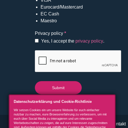
VISA
Eurocard/Mastercard
EC Cash
Maestro
Privacy policy
*
Yes, I accept the
privacy policy
.
Submit
Datenschutzerklärung und Cookie-Richtlinie
Wir setzen Cookies ein um unsere Website für euch einfacher
nutzbar zu machen, eure Browsererfahrung zu verbessern, um mit
euch über Social Media zu interagieren und um relevante
Werbebotschaften zu zeigen, die auf eure Interessen zugeschnitten
Lost & Found
Reservierung
Kontakt
sind. Außerdem können wir mithilfe der Cookies die Seitenbesuche