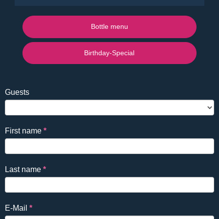
Bottle menu
Birthday-Special
Falls
Reservierung
Guests
Du
EN
ein
Mensch
First name
*
bist,
lasse
dieses
Last name
*
Feld
leer.
E-Mail
*