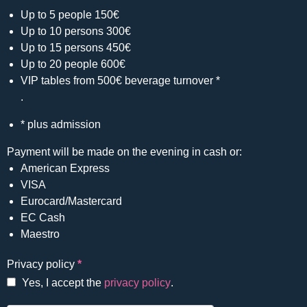
Up to 5 people 150€
Up to 10 persons 300€
Up to 15 persons 450€
Up to 20 people 600€
VIP tables from 500€ beverage turnover *
.
* plus admission
Payment will be made on the evening in cash or:
American Express
VISA
Eurocard/Mastercard
EC Cash
Maestro
Privacy policy
*
Yes, I accept the
privacy policy
.