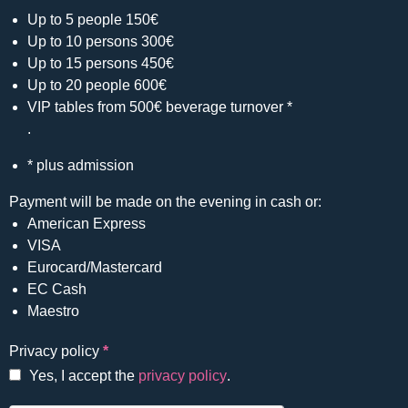
Up to 5 people 150€
Up to 10 persons 300€
Up to 15 persons 450€
Up to 20 people 600€
VIP tables from 500€ beverage turnover *
.
* plus admission
Payment will be made on the evening in cash or:
American Express
VISA
Eurocard/Mastercard
EC Cash
Maestro
Privacy policy
*
Yes, I accept the
privacy policy
.