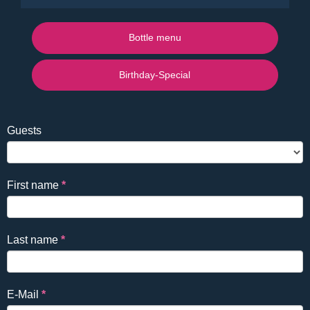
Bottle menu
Birthday-Special
Falls
Reservierung
Guests
Du
EN
ein
Mensch
First name
*
bist,
lasse
dieses
Last name
*
Feld
leer.
E-Mail
*