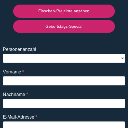
Flaschen-Preisliste ansehen
Geburtstags-Special
Falls
Reservierung
Personenanzahl
Du
DE
ein
Mensch
Vorname
*
bist,
lasse
dieses
Nachname
*
Feld
leer.
E-Mail-Adresse
*