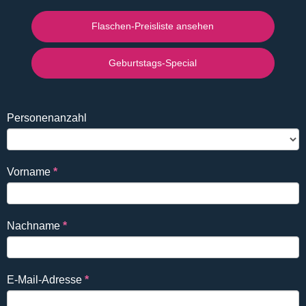
Flaschen-Preisliste ansehen
Geburtstags-Special
Falls
Reservierung
Personenanzahl
Du
DE
ein
Mensch
Vorname
*
bist,
lasse
dieses
Nachname
*
Feld
leer.
E-Mail-Adresse
*