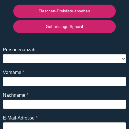
Flaschen-Preisliste ansehen
Geburtstags-Special
Falls
Reservierung
Personenanzahl
Du
DE
ein
Mensch
Vorname
*
bist,
lasse
dieses
Nachname
*
Feld
leer.
E-Mail-Adresse
*