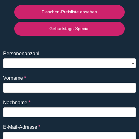
Flaschen-Preisliste ansehen
Geburtstags-Special
Falls
Reservierung
Personenanzahl
Du
DE
ein
Mensch
Vorname
*
bist,
lasse
dieses
Nachname
*
Feld
leer.
E-Mail-Adresse
*