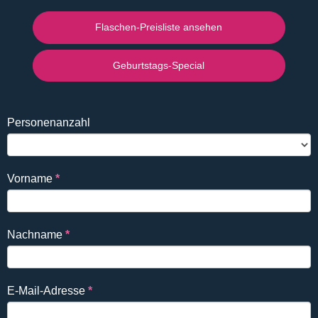
Flaschen-Preisliste ansehen
Geburtstags-Special
Falls
Reservierung
Personenanzahl
Du
DE
ein
Mensch
Vorname
*
bist,
lasse
dieses
Nachname
*
Feld
leer.
E-Mail-Adresse
*