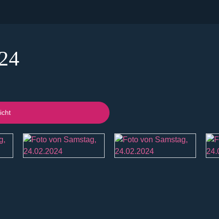
024
icht