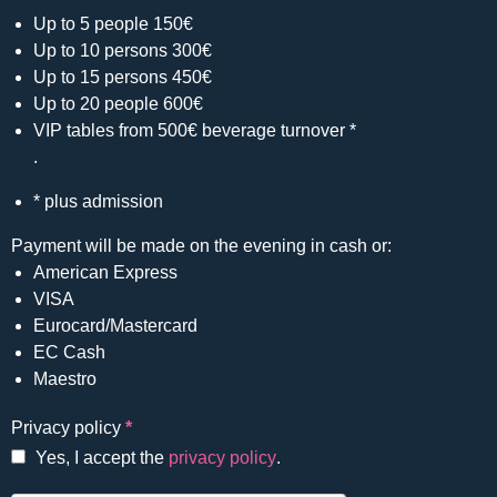
Up to 5 people 150€
Up to 10 persons 300€
Up to 15 persons 450€
Up to 20 people 600€
VIP tables from 500€ beverage turnover *
.
* plus admission
Payment will be made on the evening in cash or:
American Express
VISA
Eurocard/Mastercard
EC Cash
Maestro
Privacy policy
*
Yes, I accept the
privacy policy
.