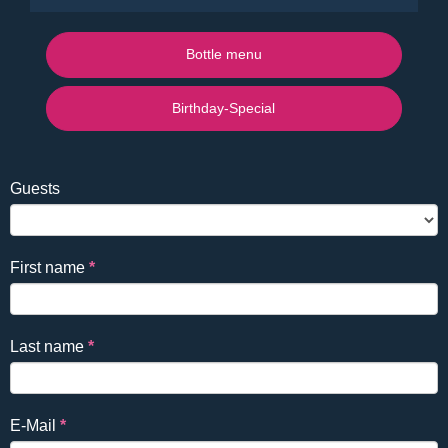
Bottle menu
Birthday-Special
Falls
Reservierung
Guests
Du
EN
ein
Mensch
First name
*
bist,
lasse
dieses
Last name
*
Feld
leer.
E-Mail
*