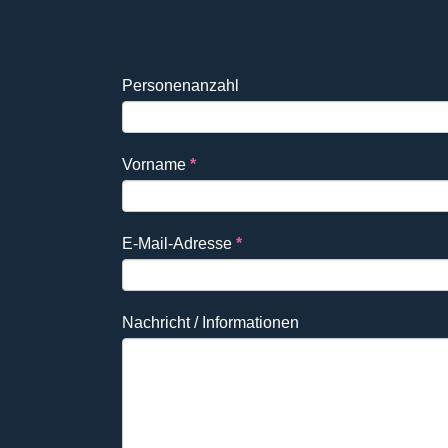
Falls
Reservierung
Personenanzahl
Du
DE
ein
Mensch
Vorname
*
bist,
lasse
dieses
E-Mail-Adresse
*
Feld
leer.
Nachricht / Informationen